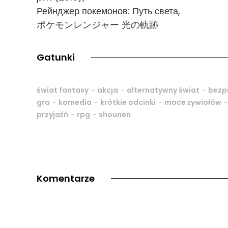
Рейнджер покемонов: Путь света,
ポケモンレンジャー 光の軌跡
Gatunki
-
-
-
świat fantasy
akcja
alternatywny świat
bezpi
-
-
-
gra
komedia
krótkie odcinki
moce żywiołów
-
-
przyjaźń
rpg
shounen
Komentarze