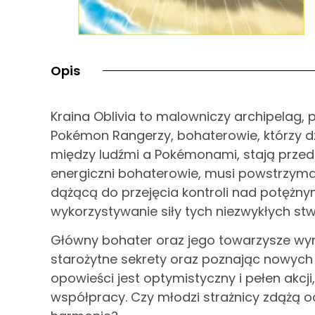
Opis
Kraina Oblivia to malowniczy archipelag, 
Pokémon Rangerzy, bohaterowie, którzy dz
między ludźmi a Pokémonami, stają prze
energiczni bohaterowie, musi powstrzyma
dążącą do przejęcia kontroli nad potężny
wykorzystywanie siły tych niezwykłych st
Główny bohater oraz jego towarzysze wy
starożytne sekrety oraz poznając nowych p
opowieści jest optymistyczny i pełen akcji
współpracy. Czy młodzi strażnicy zdążą oc