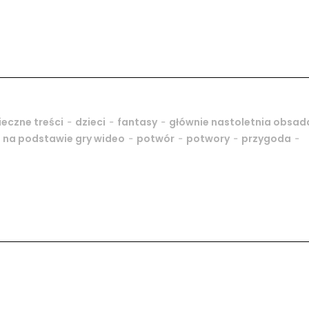
-
-
-
eczne treści
dzieci
fantasy
głównie nastoletnia obsad
-
-
-
-
-
na podstawie gry wideo
potwór
potwory
przygoda