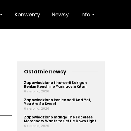
 ⏷
Konwenty
Newsy
Info ⏷
Ostatnie newsy
Zapowiedziano finał serii Sekigan
Renkin Kenshi no Yarinaoshi Kitan
6 sierpnia, 2026
Zapowiedziano koniec serii And Yet,
You Are So Sweet
6 sierpnia, 2026
Zapowiedziano mangę The Faceless
Mercenary Wants to Settle Down Light
6 sierpnia, 2026