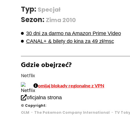
Typ:
Specjał
Sezon:
Zima 2010
30 dni za darmo na Amazon Prime Video
CANAL+ & bilety do kina za 49 zł/msc
Gdzie obejrzeć?
Netflix
omijaj blokady regionalne z VPN
oficjalna strona
© Copyright:
-
-
OLM
The Pokemon Company International
TV Tok