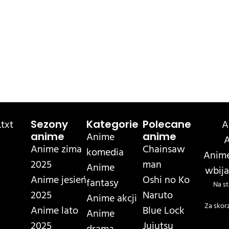
txt
A
Sezony
Kategorie
Polecane
Anime
anime
anime
A
Anime zima
Chainsaw
komedia
Anime
2025
man
Anime
wbija
Anime jesień
Oshi no Ko
fantasy
Na st
2025
Naruto
Anime akcji
Za skor
Anime lato
Blue Lock
Anime
2025
Jujutsu