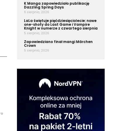
K Manga zapowiedziało publikację
Dazzling Spring Days
6 sierpnia, 2026
LaLa świętuje pięćdziesięciolecie: nowe
one-shoty do Last Game i Vampire
Knight w numerze z czwartego sierpnia
5 sierpnia, 2026
Zapowiedziano finał mangi Märchen
Crown
5 sierpnia, 2026
yo