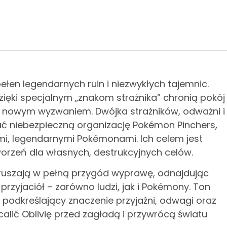
pełen legendarnych ruin i niezwykłych tajemnic.
ięki specjalnym „znakom strażnika” chronią pokój
d nowym wyzwaniem. Dwójka strażników, odważni i
ć niebezpieczną organizację Pokémon Pinchers,
mi, legendarnymi Pokémonami. Ich celem jest
worzeń dla własnych, destrukcyjnych celów.
ruszają w pełną przygód wyprawę, odnajdując
rzyjaciół – zarówno ludzi, jak i Pokémony. Ton
, podkreślający znaczenie przyjaźni, odwagi oraz
alić Oblivię przed zagładą i przywrócą światu