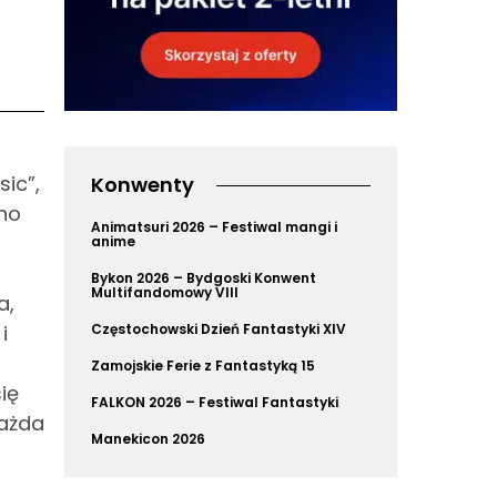
ic”,
Konwenty
no
Animatsuri 2026 – Festiwal mangi i
anime
Bykon 2026 – Bydgoski Konwent
Multifandomowy VIII
a,
i
Częstochowski Dzień Fantastyki XIV
Zamojskie Ferie z Fantastyką 15
ię
FALKON 2026 – Festiwal Fantastyki
każda
Manekicon 2026