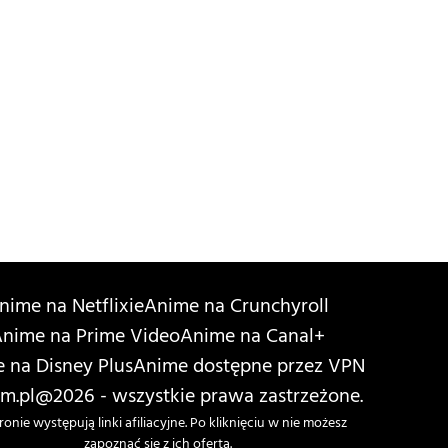
nime na Netflixie
Anime na Crunchyroll
nime na Prime Video
Anime na Canal+
 na Disney Plus
Anime dostępne przez VPN
m.pl
@2026 - wszystkie prawa zastrzeżone.
ronie występują linki afiliacyjne. Po kliknięciu w nie możesz
zapoznać się z ich ofertą.