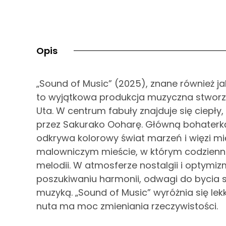
Opis
„Sound of Music” (2025), znane również ja
to wyjątkowa produkcja muzyczna stwor
Uta. W centrum fabuły znajduje się ciepł
przez Sakurako Ooharę. Główną bohaterką
odkrywa kolorowy świat marzeń i więzi mi
malowniczym mieście, w którym codzienno
melodii. W atmosferze nostalgii i optymi
poszukiwaniu harmonii, odwagi do bycia so
muzyką. „Sound of Music” wyróżnia się le
nuta ma moc zmieniania rzeczywistości.