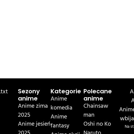
txt
A
Sezony
Kategorie
Polecane
Anime
anime
anime
A
Anime zima
Chainsaw
komedia
Anime
2025
man
Anime
wbija
Anime jesień
Oshi no Ko
fantasy
Na st
2025
Naruto