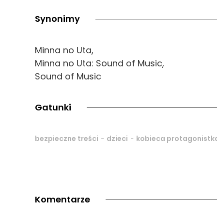
Synonimy
Minna no Uta,
Minna no Uta: Sound of Music,
Sound of Music
Gatunki
-
-
bezpieczne treści
dzieci
kobieca protagonistk
Komentarze