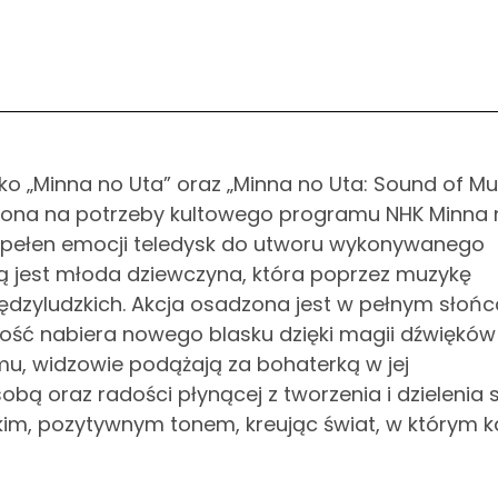
ko „Minna no Uta” oraz „Minna no Uta: Sound of Mus
zona na potrzeby kultowego programu NHK Minna 
y, pełen emocji teledysk do utworu wykonywanego
 jest młoda dziewczyna, która poprzez muzykę
ędzyludzkich. Akcja osadzona jest w pełnym słońc
ść nabiera nowego blasku dzięki magii dźwięków 
zmu, widzowie podążają za bohaterką w jej
bą oraz radości płynącej z tworzenia i dzielenia s
kkim, pozytywnym tonem, kreując świat, w którym 