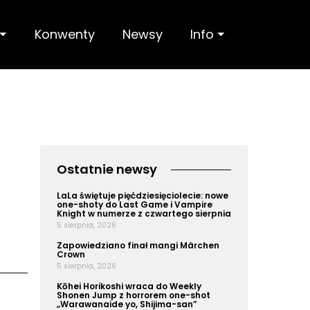
 ⏷
Konwenty
Newsy
Info ⏷
Ostatnie newsy
LaLa świętuje pięćdziesięciolecie: nowe
one-shoty do Last Game i Vampire
Knight w numerze z czwartego sierpnia
5 sierpnia, 2026
Zapowiedziano finał mangi Märchen
Crown
5 sierpnia, 2026
Kōhei Horikoshi wraca do Weekly
Shonen Jump z horrorem one-shot
„Warawanaide yo, Shijima-san”