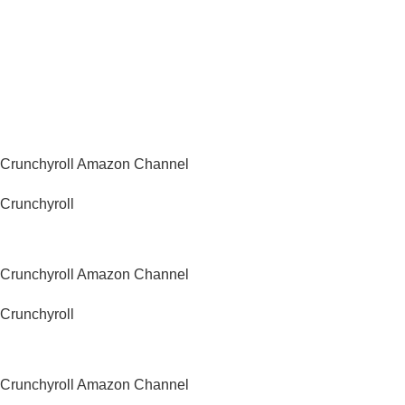
regionalną!
*Polecana promocja na
VPN
Polska
Crunchyroll Amazon Channel
Crunchyroll
USA
Crunchyroll Amazon Channel
Crunchyroll
Wielka Brytania
Crunchyroll Amazon Channel