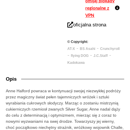
omijaj blokady
regionalne z
VPN
oficjalna strona
© Copyright:
-
-
AT-X
BS Asahi
Crunchyroll
-
-
-
flying DOG
J.C.Staff
Kadokawa
Opis
Anne Halford powraca w kontynuacji swojej niezwykłej podróży
przez magiczny świat pełen tajemniczych wróżek i sztuki
wyrabiania cukrowych słodyczy. Marząc o zostaniu mistrzynią
cukierniczych rzemiosł zwanych Silver Sugar, Anne nadal dąży
do celu z determinacją i optymizmem, mierząc się z coraz to
nowymi wyzwaniami na swej drodze. Towarzyszy jej wierny,
choć początkowo niechętny strażnik, wróżkowy wojownik Challe,