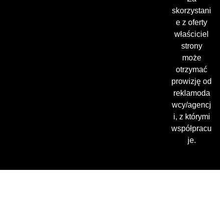
skorzystani
e z oferty
właściciel
strony
może
otrzymać
prowizję od
reklamoda
wcy/agencj
i, z którymi
współpracu
je.
Gdzie oglądać? (beta)
Pamiętaj, że możesz użyć
VPN i ominąć blokadę