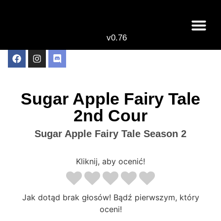
v0.76
Live odcinki
Najlepsze anime 
Sugar Apple Fairy Tale
2nd Cour
Sugar Apple Fairy Tale Season 2
Kliknij, aby ocenić!
Jak dotąd brak głosów! Bądź pierwszym, który
oceni!