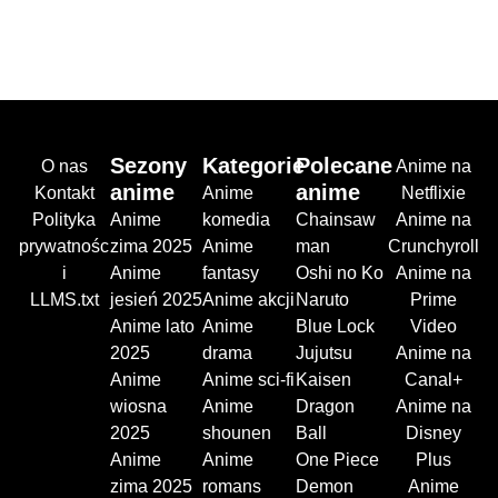
Sezony
Kategorie
Polecane
O nas
Anime na
anime
anime
Kontakt
Anime
Netflixie
Polityka
Anime
komedia
Chainsaw
Anime na
prywatnośc
zima 2025
Anime
man
Crunchyroll
i
Anime
fantasy
Oshi no Ko
Anime na
LLMS.txt
jesień 2025
Anime akcji
Naruto
Prime
Anime lato
Anime
Blue Lock
Video
2025
drama
Jujutsu
Anime na
Anime
Anime sci-fi
Kaisen
Canal+
wiosna
Anime
Dragon
Anime na
2025
shounen
Ball
Disney
Anime
Anime
One Piece
Plus
zima 2025
romans
Demon
Anime