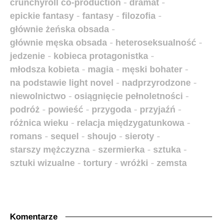
crunchyroll co-production
-
dramat
-
epickie fantasy
-
fantasy
-
filozofia
-
głównie żeńska obsada
-
głównie męska obsada
-
heteroseksualność
-
jedzenie
-
kobieca protagonistka
-
młodsza kobieta
-
magia
-
męski bohater
-
na podstawie light novel
-
nadprzyrodzone
-
niewolnictwo
-
osiągnięcie pełnoletności
-
podróż
-
powieść
-
przygoda
-
przyjaźń
-
różnica wieku
-
relacja międzygatunkowa
-
romans
-
sequel
-
shoujo
-
sieroty
-
starszy mężczyzna
-
szermierka
-
sztuka
-
sztuki wizualne
-
tortury
-
wróżki
-
zemsta
Komentarze