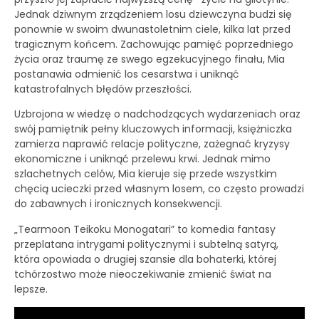
Jednak dziwnym zrządzeniem losu dziewczyna budzi się
ponownie w swoim dwunastoletnim ciele, kilka lat przed
tragicznym końcem. Zachowując pamięć poprzedniego
życia oraz traumę ze swego egzekucyjnego finału, Mia
postanawia odmienić los cesarstwa i uniknąć
katastrofalnych błędów przeszłości.
Uzbrojona w wiedzę o nadchodzących wydarzeniach oraz
swój pamiętnik pełny kluczowych informacji, księżniczka
zamierza naprawić relacje polityczne, zażegnać kryzysy
ekonomiczne i uniknąć przelewu krwi. Jednak mimo
szlachetnych celów, Mia kieruje się przede wszystkim
chęcią ucieczki przed własnym losem, co często prowadzi
do zabawnych i ironicznych konsekwencji.
„Tearmoon Teikoku Monogatari” to komedia fantasy
przeplatana intrygami politycznymi i subtelną satyrą,
która opowiada o drugiej szansie dla bohaterki, której
tchórzostwo może nieoczekiwanie zmienić świat na
lepsze.