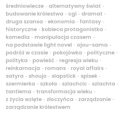
średniowiecze
alternatywny świat
-
-
budowanie królestwa
cgi
dramat
-
-
-
druga szansa
ekonomia
fantasy
-
-
-
historyczne
kobieca protagonistka
-
-
komedia
manipulacja czasem
-
-
na podstawie light novel
ojou-sama
-
-
podróż w czasie
pokojówka
polityczne
-
-
-
polityka
powieść
regresja wieku
-
-
-
reinkarnacja
romans
royal affairs
-
-
-
satyra
shoujo
slapstick
spisek
-
-
-
-
szermierka
szkoła
szlachcic
szlachta
-
-
-
-
tantiema
transformacja wieku
-
-
z życia wzięte
złoczyńca
zarządzanie
-
-
-
zarządzanie królestwem