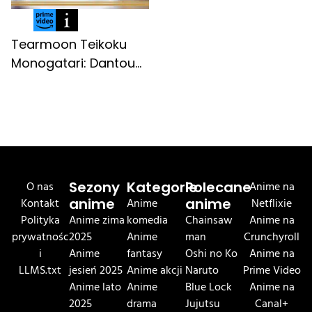
Tearmoon Teikoku
Monogatari: Dantou...
O nas
Sezony
Kategorie
Polecane
Anime na
Kontakt
anime
Anime
anime
Netflixie
Polityka
Anime zima
komedia
Chainsaw
Anime na
prywatnośc
2025
Anime
man
Crunchyroll
i
Anime
fantasy
Oshi no Ko
Anime na
LLMS.txt
jesień 2025
Anime akcji
Naruto
Prime Video
Anime lato
Anime
Blue Lock
Anime na
2025
drama
Jujutsu
Canal+