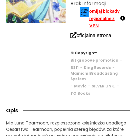
Brak informacji
omijaj blokady
regionalne z
VPN
oficjalna strona
© Copyright:
-
Bit grooove promotion
-
-
BS11
King Records
Mainichi Broadcasting
System
-
-
-
Movic
SILVER LINK.
TO Books
Opis
Mia Luna Tearmoon, rozpieszczona księżniczka upadłego
Cesarstwa Tearmoon, popełnia szereg błędów, za które
przyszło jej zapłacić najwyższą cenę—życie na gilotynie.