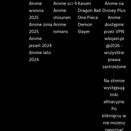
Anime
Anime sci-fi
Kaisen
Anime na
wiosna
Anime
Dragon Ball
Disney Plus
2025
shounen
One Piece
Anime
Anime zima
Anime
Demon
dostępne
2025
romans
Slayer
przez VPN
Anime
wbijam.pl
jesień 2024
@2026 -
Anime lato
wszystkie
2024
prawa
zastrzeżone
.
Na stronie
występują
linki
afiliacyjne.
Po
kliknięciu w
nie możesz
zapoznać