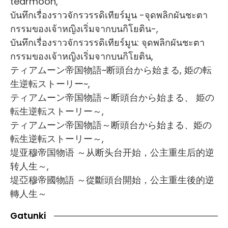
tearmoon,
บันทึกเรื่องราวจักรวรรดิเทียร์มูน -จุดพลิกผันชะตา
กรรมของเจ้าหญิงเริ่มจากบนกิโยติน-,
บันทึกเรื่องราวจักรวรรดิเทียร์มูน: จุดพลิกผันชะตา
กรรมของเจ้าหญิงเริ่มจากบนกิโยติน,
ティアムーン帝国物語~断頭台から始まる, 姫の転
生逆転ストーリー~,
ティアムーン帝国物語～断頭台から始まる、 姫の
転生逆転ストーリー～,
ティアムーン帝国物語～断頭台から始まる、姫の
転生逆転ストーリー～,
堤亚穆帝国物语 ～从断头台开始，公主重生后的逆
转人生～,
堤亞穆帝國物語 ～從斷頭台開始，公主重生後的逆
轉人生～
Gatunki