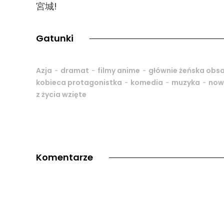
宮城!
Gatunki
-
-
-
Azja
dramat
filmy anime
głównie żeńska obs
-
-
-
kobieca protagonistka
komedia
muzyka
now
z życia wzięte
Komentarze