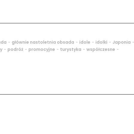
-
-
-
-
ada
głównie nastoletnia obsada
idole
idolki
Japonia
-
-
-
-
-
y
podróż
promocyjne
turystyka
współczesne