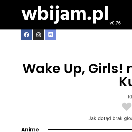
v0.76
Wake Up, Girls! 
K
Kl
Jak dotąd brak gło
Anime