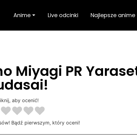
Anime ⏷
Live odcinki
Najlepsze anime
no Miyagi PR Yarase
udasai!
iknij, aby ocenić!
sów! Bądź pierwszym, który oceni!