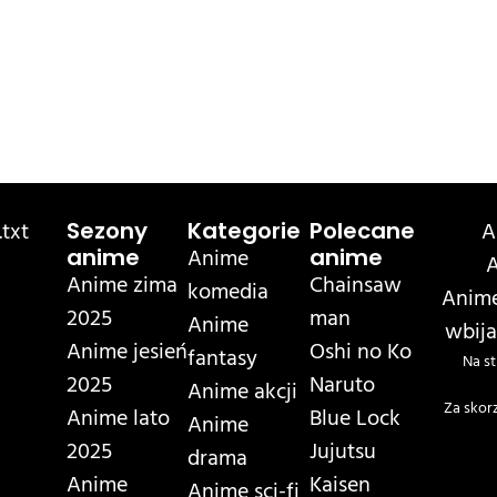
txt
A
Sezony
Kategorie
Polecane
Anime
anime
anime
A
Anime zima
Chainsaw
komedia
Anime
2025
man
Anime
wbija
Anime jesień
Oshi no Ko
fantasy
Na st
2025
Naruto
Anime akcji
Za skor
Anime lato
Blue Lock
Anime
2025
Jujutsu
drama
Anime
Kaisen
Anime sci-fi