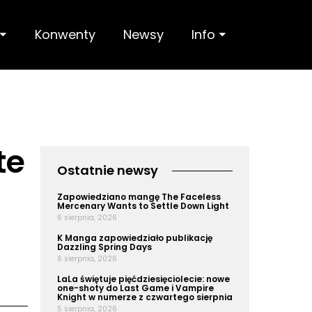
 ⏷
Konwenty
Newsy
Info ⏷
te
Ostatnie newsy
Zapowiedziano mangę The Faceless
Mercenary Wants to Settle Down Light
6 sierpnia, 2026
K Manga zapowiedziało publikację
Dazzling Spring Days
6 sierpnia, 2026
LaLa świętuje pięćdziesięciolecie: nowe
one-shoty do Last Game i Vampire
Knight w numerze z czwartego sierpnia
5 sierpnia, 2026