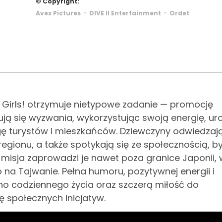
© Copyright:
-
-
Avex Pictures
DIVE II Entertainment
Ordet
 Girls! otrzymuje nietypowe zadanie — promocję
ją się wyzwania, wykorzystując swoją energię, ur
ę turystów i mieszkańców. Dziewczyny odwiedzaj
ę regionu, a także spotykają się ze społecznością, b
 misja zaprowadzi je nawet poza granice Japonii, 
 na Tajwanie. Pełna humoru, pozytywnej energii i
kno codziennego życia oraz szczerą miłość do
ę społecznych inicjatyw.