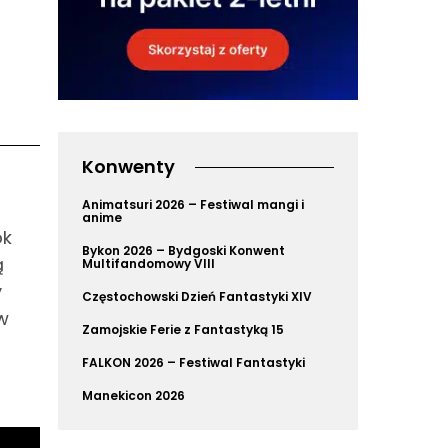
Konwenty
Animatsuri 2026 – Festiwal mangi i
anime
ok
Bykon 2026 – Bydgoski Konwent
ą
Multifandomowy VIII
y
Częstochowski Dzień Fantastyki XIV
w
Zamojskie Ferie z Fantastyką 15
FALKON 2026 – Festiwal Fantastyki
Manekicon 2026