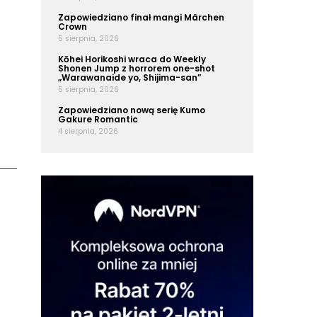
Zapowiedziano finał mangi Märchen
Crown
5 sierpnia, 2026
Kōhei Horikoshi wraca do Weekly
Shonen Jump z horrorem one-shot
„Warawanaide yo, Shijima-san”
5 sierpnia, 2026
Zapowiedziano nową serię Kumo
Gakure Romantic
4 sierpnia, 2026