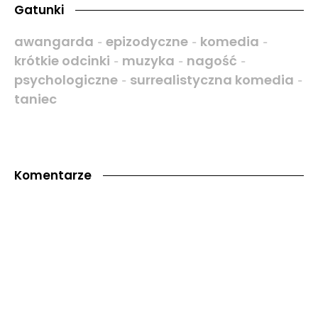
Gatunki
awangarda
epizodyczne
komedia
-
-
-
krótkie odcinki
muzyka
nagość
-
-
-
psychologiczne
surrealistyczna komedia
-
-
taniec
Komentarze