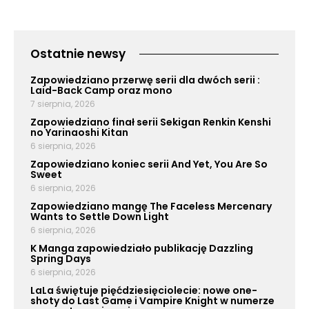
Ostatnie newsy
Zapowiedziano przerwę serii dla dwóch serii :
Laid-Back Camp oraz mono
7 sierpnia, 2026
Zapowiedziano finał serii Sekigan Renkin Kenshi
no Yarinaoshi Kitan
6 sierpnia, 2026
Zapowiedziano koniec serii And Yet, You Are So
Sweet
6 sierpnia, 2026
Zapowiedziano mangę The Faceless Mercenary
Wants to Settle Down Light
6 sierpnia, 2026
K Manga zapowiedziało publikację Dazzling
Spring Days
6 sierpnia, 2026
LaLa świętuje pięćdziesięciolecie: nowe one-
shoty do Last Game i Vampire Knight w numerze