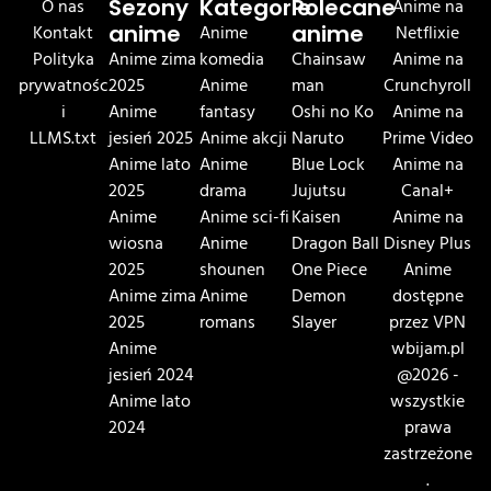
O nas
Sezony
Kategorie
Polecane
Anime na
Kontakt
anime
Anime
anime
Netflixie
Polityka
Anime zima
komedia
Chainsaw
Anime na
prywatnośc
2025
Anime
man
Crunchyroll
i
Anime
fantasy
Oshi no Ko
Anime na
LLMS.txt
jesień 2025
Anime akcji
Naruto
Prime Video
Anime lato
Anime
Blue Lock
Anime na
2025
drama
Jujutsu
Canal+
Anime
Anime sci-fi
Kaisen
Anime na
wiosna
Anime
Dragon Ball
Disney Plus
2025
shounen
One Piece
Anime
Anime zima
Anime
Demon
dostępne
2025
romans
Slayer
przez VPN
Anime
wbijam.pl
jesień 2024
@2026 -
Anime lato
wszystkie
2024
prawa
zastrzeżone
.