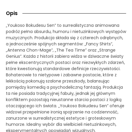
Opis
„Youkoso Bokudesu Sen” to surrealistyczna animowana
podróż pełna absurdu, humoru i nietuzinkowych występów
muzycznych. Produkcja składa się z czterech odrębnych,
a jednocześnie spójnych segmentów: „Fancy Shirts”,
„Antenna Chon-Mage”, „The Tea Time” oraz „Strange
Genius”. Każda z historii zabiera widza w dziwaczne światy
pełne ekscentrycznych postaci oraz niezwykłych zdarzeń,
które kwestionują standardowe definicje rzeczywistości.
Bohaterowie to nietypowe i zabawne postacie, które z
lekkością pokonują szalone przeszkody, balansując
pomiędzy komedią a psychodeliczną fantazją. Produkcja
ta nie posiada tradycyjnej fabuły, jednak jej głównym
konfliktem pozostają nieustanne starcia postaci z logiką
otaczającego ich świata. „Youkoso Bokudesu Sen” oferuje
widzowi przepełnione ironią spojrzenie na codzienność,
zanurzone w surrealistycznej estetyce i groteskowym
humorze. Idealny wybór dla wielbicieli nietuzinkowych,
eksperymentalnych opowiadań wizualnych.