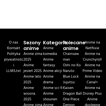
O nas
Sezony
Kategorie
Polecane
Anime na
Kontakt
anime
Anime
anime
Netflixie
Polityka
Anime zima
komedia
Chainsaw
Anime na
prywatnośc
2025
Anime
man
Crunchyroll
i
Anime
fantasy
Oshi no Ko
Anime na
LLMS.txt
jesień 2025
Anime akcji
Naruto
Prime Video
Anime lato
Anime
Blue Lock
Anime na
2025
drama
Jujutsu
Canal+
Anime
Anime sci-fi
Kaisen
Anime na
wiosna
Anime
Dragon Ball
Disney Plus
2025
shounen
One Piece
Anime
Anime zima
Anime
Demon
dostępne