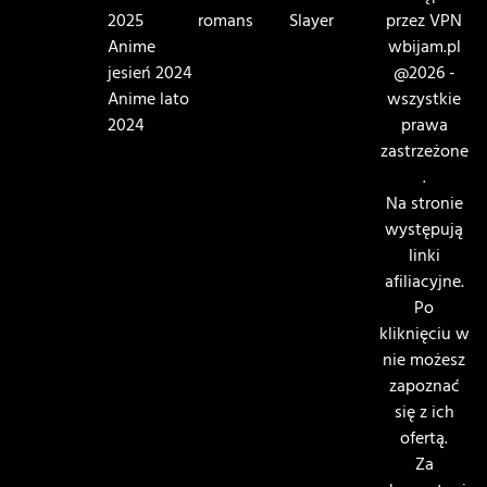
2025
romans
Slayer
przez VPN
Anime
wbijam.pl
jesień 2024
@2026 -
Anime lato
wszystkie
2024
prawa
zastrzeżone
.
Na stronie
występują
linki
afiliacyjne.
Po
kliknięciu w
nie możesz
zapoznać
się z ich
ofertą.
Za