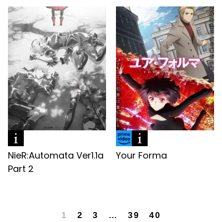
NieR:Automata Ver1.1a
Your Forma
Part 2
1
2
3
…
39
40