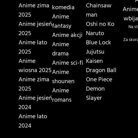
A
Anime zima
Chainsaw
komedia
Anime
2025
man
Anime
wbija
Anime jesień
Oshi no Ko
fantasy
Na st
2025
Naruto
Anime akcji
Za skor
Anime lato
Blue Lock
Anime
2025
Jujutsu
drama
Anime
Kaisen
Anime sci-fi
wiosna 2025
Dragon Ball
Anime
Anime zima
One Piece
shounen
2025
Demon
Anime
Anime jesień
Slayer
romans
2024
Anime lato
2024