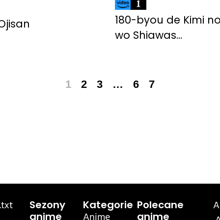
180-byou de Kimi n
 Ojisan
wo Shiawas...
1
2
3
…
6
7
txt
A
Sezony
Kategorie
Polecane
Anime
anime
anime