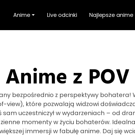
Anime ⏷
Live odcinki
Najlepsze anime
Anime z POV
iany bezpośrednio z perspektywy bohatera! W t
f-view), które pozwalają widzowi doświadczać
byś sam uczestniczył w wydarzeniach – od dr
zienne momenty w życiu bohaterów. Idealna p
ększej immersji w fabułę anime. Daj się wciąg