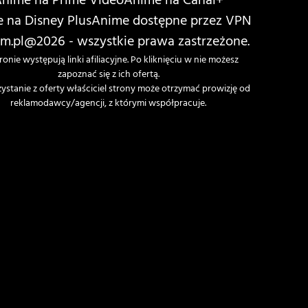
nime na Prime Video
Anime na Canal+
 na Disney Plus
Anime dostępne przez VPN
m.pl
@2026 - wszystkie prawa zastrzeżone.
ronie występują linki afiliacyjne. Po kliknięciu w nie możesz
zapoznać się z ich ofertą.
zystanie z oferty właściciel strony może otrzymać prowizję od
reklamodawcy/agencji, z którymi współpracuje.