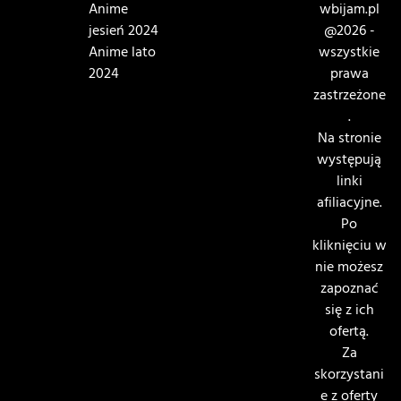
Anime
wbijam.pl
jesień 2024
@2026 -
Anime lato
wszystkie
2024
prawa
zastrzeżone
.
Na stronie
występują
linki
afiliacyjne.
Po
kliknięciu w
nie możesz
zapoznać
się z ich
ofertą.
Za
skorzystani
e z oferty