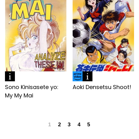
Sono Kinisasete yo:
Aoki Densetsu Shoot!
My My Mai
1
2
3
4
5