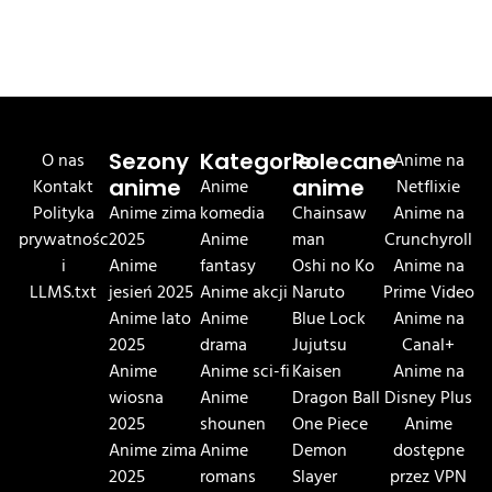
O nas
Sezony
Kategorie
Polecane
Anime na
Kontakt
anime
Anime
anime
Netflixie
Polityka
Anime zima
komedia
Chainsaw
Anime na
prywatnośc
2025
Anime
man
Crunchyroll
i
Anime
fantasy
Oshi no Ko
Anime na
LLMS.txt
jesień 2025
Anime akcji
Naruto
Prime Video
Anime lato
Anime
Blue Lock
Anime na
2025
drama
Jujutsu
Canal+
Anime
Anime sci-fi
Kaisen
Anime na
wiosna
Anime
Dragon Ball
Disney Plus
2025
shounen
One Piece
Anime
Anime zima
Anime
Demon
dostępne
2025
romans
Slayer
przez VPN