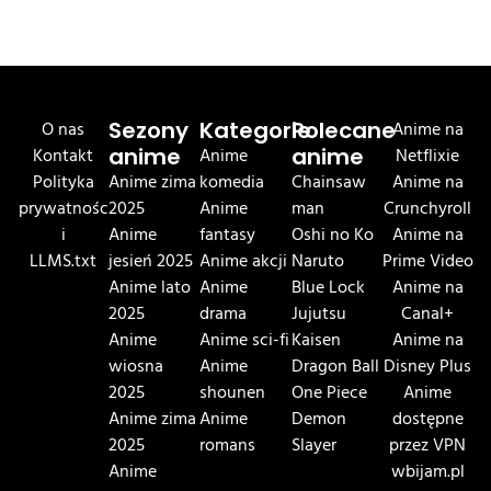
O nas
Sezony
Kategorie
Polecane
Anime na
Kontakt
anime
Anime
anime
Netflixie
Polityka
Anime zima
komedia
Chainsaw
Anime na
prywatnośc
2025
Anime
man
Crunchyroll
i
Anime
fantasy
Oshi no Ko
Anime na
LLMS.txt
jesień 2025
Anime akcji
Naruto
Prime Video
Anime lato
Anime
Blue Lock
Anime na
2025
drama
Jujutsu
Canal+
Anime
Anime sci-fi
Kaisen
Anime na
wiosna
Anime
Dragon Ball
Disney Plus
2025
shounen
One Piece
Anime
Anime zima
Anime
Demon
dostępne
2025
romans
Slayer
przez VPN
Anime
wbijam.pl