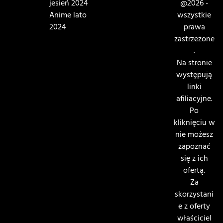
jesień 2024
@2026 -
Anime lato
wszystkie
2024
prawa
zastrzeżone
.
Na stronie
występują
linki
afiliacyjne.
Po
kliknięciu w
nie możesz
zapoznać
się z ich
ofertą.
Za
skorzystani
e z oferty
właściciel