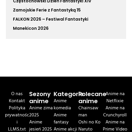
Częstochowski Dzień Fantastyki XIV
Zamojskie Ferie z Fantastyką 15
FALKON 2026 – Festiwal Fantastyki
Manekicon 2026
O nas
Sezony
Kategorie
Polecane
Anime na
Kontakt
anime
Anime
anime
Netflixie
Polityka
Anime zima
komedia
Chainsaw
Anime na
prywatnośc
2025
Anime
man
Crunchyroll
i
Anime
fantasy
Oshi no Ko
Anime na
LLMS.txt
jesień 2025
Anime akcji
Naruto
Prime Video