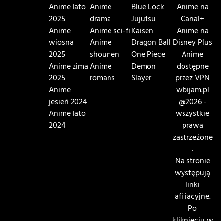
Anime lato
Anime
Blue Lock
Anime na
2025
drama
Jujutsu
Canal+
Anime
Anime sci-fi
Kaisen
Anime na
wiosna
Anime
Dragon Ball
Disney Plus
2025
shounen
One Piece
Anime
Anime zima
Anime
Demon
dostępne
2025
romans
Slayer
przez VPN
Anime
wbijam.pl
jesień 2024
@2026 -
Anime lato
wszystkie
2024
prawa
zastrzeżone
.
Na stronie
występują
linki
afiliacyjne.
Po