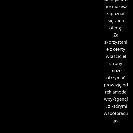
kliknięciu w
nie możesz
zapoznać
się z ich
ofertą.
Za
skorzystani
e z oferty
właściciel
strony
może
otrzymać
prowizję od
reklamoda
wcy/agencj
i, z którymi
współpracu
je.