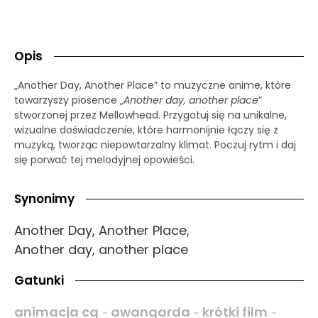
Opis
„Another Day, Another Place” to muzyczne anime, które
towarzyszy piosence „
Another day, another place
”
stworzonej przez Mellowhead. Przygotuj się na unikalne,
wizualne doświadczenie, które harmonijnie łączy się z
muzyką, tworząc niepowtarzalny klimat. Poczuj rytm i daj
się porwać tej melodyjnej opowieści.
Synonimy
Another Day, Another Place,
Another day, another place
Gatunki
animacja cg
awangarda
krótki film
-
-
-