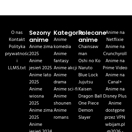
O nas
Sezony
Kategorie
Polecane
Anime na
Kontakt
anime
Anime
anime
Netflixie
Polityka
Anime zima
komedia
Chainsaw
Anime na
prywatnośc
2025
Anime
man
Crunchyroll
i
Anime
fantasy
Oshi no Ko
Anime na
LLMS.txt
jesień 2025
Anime akcji
Naruto
Prime Video
Anime lato
Anime
Blue Lock
Anime na
2025
drama
Jujutsu
Canal+
Anime
Anime sci-fi
Kaisen
Anime na
wiosna
Anime
Dragon Ball
Disney Plus
2025
shounen
One Piece
Anime
Anime zima
Anime
Demon
dostępne
2025
romans
Slayer
przez VPN
Anime
wbijam.pl