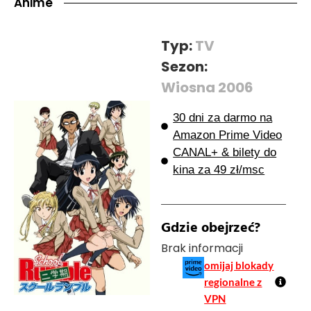
Anime
Typ:
TV
Sezon:
Wiosna 2006
30 dni za darmo na
Amazon Prime Video
CANAL+ & bilety do
kina za 49 zł/msc
Gdzie obejrzeć?
Brak informacji
omijaj blokady
regionalne z
VPN