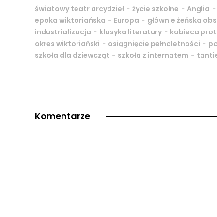
-
-
światowy teatr arcydzieł
życie szkolne
Anglia
-
-
epoka wiktoriańska
Europa
głównie żeńska ob
-
-
industrializacja
klasyka literatury
kobieca pro
-
-
okres wiktoriański
osiągnięcie pełnoletności
po
-
-
szkoła dla dziewcząt
szkoła z internatem
tant
Komentarze