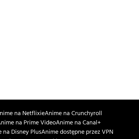
nime na Netflixie
Anime na Crunchyroll
nime na Prime Video
Anime na Canal+
 na Disney Plus
Anime dostępne przez VPN