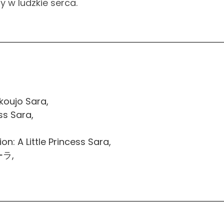
y w ludzkie serca.
koujo Sara,
ss Sara,
: A Little Princess Sara,
ラ,