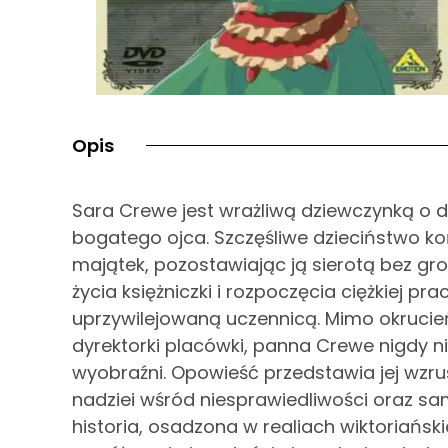
Opis
Sara Crewe jest wrażliwą dziewczynką o 
bogatego ojca. Szczęśliwe dzieciństwo koń
majątek, pozostawiając ją sierotą bez gr
życia księżniczki i rozpoczęcia ciężkiej pr
uprzywilejowaną uczennicą. Mimo okrucie
dyrektorki placówki, panna Crewe nigdy nie
wyobraźni. Opowieść przedstawia jej wzr
nadziei wśród niesprawiedliwości oraz sa
historia, osadzona w realiach wiktoriańsk