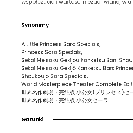
współczucia i wartości niezachwianej wiar
Synonimy
A Little Princess Sara Specials,
Princess Sara Specials,
Sekai Meisaku Gekijou Kanketsu Ban: Shou
Sekai Meisaku Gekijō Kanketsu Ban: Prince
Shoukoujo Sara Specials,
World Masterpiece Theater Complete Edition
世界名作劇場・完結版 小公女(プリンセス)セー
世界名作劇場・完結版 小公女セーラ
Gatunki