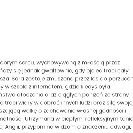
dobrym sercu, wychowywaną z miłością przez
czy się jednak gwałtownie, gdy ojciec traci cały
osza. Sara zostaje zmuszona przez los do porzucen
acy w szkole z internatem, gdzie kiedyś była
ństwa otoczenia oraz ciągłych poniżeń ze strony
 traci wiary w dobroć innych ludzi oraz siłę swoje
uszającą walkę o zachowanie własnej godności i
motności. Utrzymana w ciepłym, refleksyjnym toni
iej Anglii, przypomina widzom o znaczeniu odwagi,