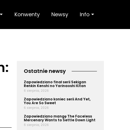
 ⏷
Konwenty
Newsy
Info ⏷
n:
Ostatnie newsy
Zapowiedziano finał serii Sekigan
Renkin Kenshi no Yarinaoshi Kitan
6 sierpnia, 2026
Zapowiedziano koniec serii And Yet,
You Are So Sweet
6 sierpnia, 2026
Zapowiedziano mangę The Faceless
Mercenary Wants to Settle Down Light
6 sierpnia, 2026