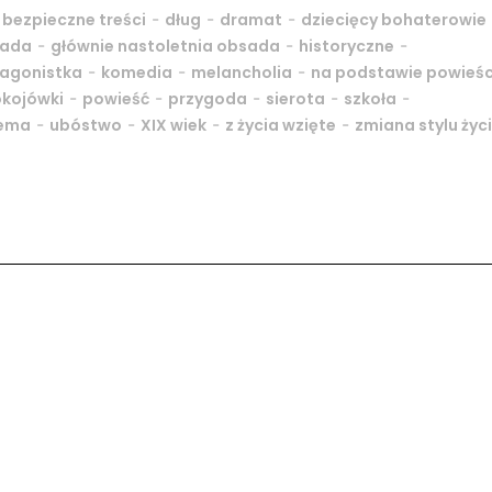
-
-
-
-
bezpieczne treści
dług
dramat
dziecięcy bohaterowie
-
-
-
sada
głównie nastoletnia obsada
historyczne
-
-
-
tagonistka
komedia
melancholia
na podstawie powieśc
-
-
-
-
-
kojówki
powieść
przygoda
sierota
szkoła
-
-
-
-
iema
ubóstwo
XIX wiek
z życia wzięte
zmiana stylu życ