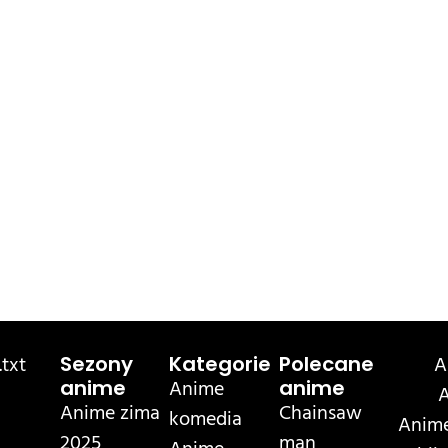
txt
A
Sezony
Kategorie
Polecane
Anime
anime
anime
A
Anime zima
Chainsaw
komedia
Anime
2025
man