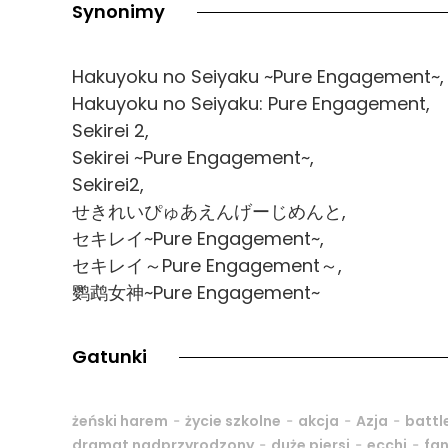
Synonimy
Hakuyoku no Seiyaku ~Pure Engagement~,
Hakuyoku no Seiyaku: Pure Engagement,
Sekirei 2,
Sekirei ~Pure Engagement~,
Sekirei2,
せきれいぴゅあえんげーじめんと,
セキレイ~Pure Engagement~,
セキレイ～Pure Engagement～,
鹦鹉女神~Pure Engagement~
Gatunki
-
-
-
-
żeński harem
życie szkolne
akcja
Azja
battl
-
-
-
dramat nadprzyrodzony
duże piersi
ecchi
fa