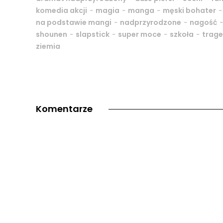
-
-
-
komedia akcji
magia
manga
męski bohater
-
-
na podstawie mangi
nadprzyrodzone
nagość
-
-
-
-
shounen
slapstick
super moce
szkoła
trage
ziemia
Komentarze