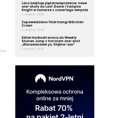
LaLa świętuje pięćdziesięciolecie: nowe
one-shoty do Last Game i Vampire
Knight w numerze z czwartego sierpnia
5 sierpnia, 2026
Zapowiedziano finał mangi Märchen
Crown
5 sierpnia, 2026
Kōhei Horikoshi wraca do Weekly
Shonen Jump z horrorem one-shot
„Warawanaide yo, Shijima-san”
5 sierpnia, 2026