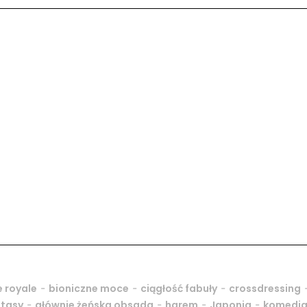
-
-
-
e royale
bioniczne moce
ciągłość fabuły
crossdressing
-
-
-
-
ntasy
głównie żeńska obsada
harem
Japonia
komedi