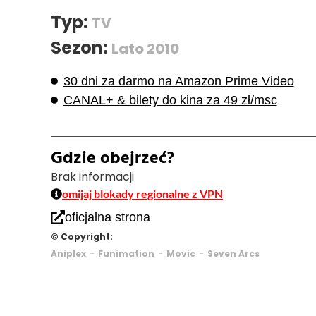
Typ:
TV
Sezon:
Lato 2010
30 dni za darmo na Amazon Prime Video
CANAL+ & bilety do kina za 49 zł/msc
Gdzie obejrzeć?
Brak informacji
omijaj blokady regionalne z VPN
oficjalna strona
© Copyright:
-
-
-
Aniplex
Funimation
Movic
Seven Arcs