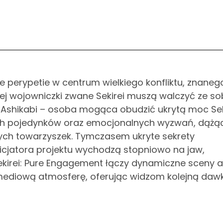
e perypetie w centrum wielkiego konfliktu, znaneg
órej wojowniczki zwane Sekirei muszą walczyć ze so
ko Ashikabi – osoba mogąca obudzić ukrytą moc Sek
ych pojedynków oraz emocjonalnych wyzwań, dążą
ych towarzyszek. Tymczasem ukryte sekrety
nicjatora projektu wychodzą stopniowo na jaw,
kirei: Pure Engagement łączy dynamiczne sceny ak
mediową atmosferę, oferując widzom kolejną daw