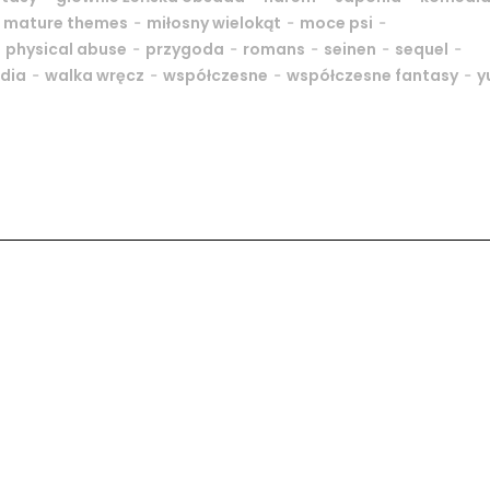
-
-
-
-
mature themes
miłosny wielokąt
moce psi
-
-
-
-
-
-
physical abuse
przygoda
romans
seinen
sequel
-
-
-
-
dia
walka wręcz
współczesne
współczesne fantasy
y