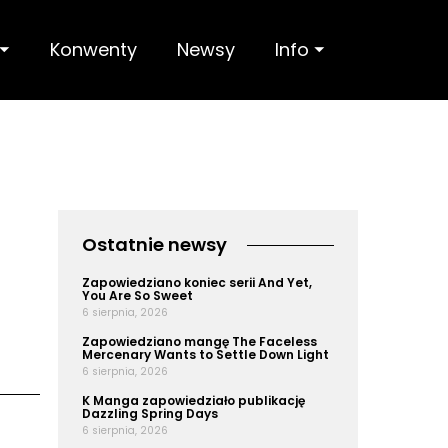
 ⏷
Konwenty
Newsy
Info ⏷
Ostatnie newsy
Zapowiedziano koniec serii And Yet,
You Are So Sweet
6 sierpnia, 2026
Zapowiedziano mangę The Faceless
Mercenary Wants to Settle Down Light
6 sierpnia, 2026
K Manga zapowiedziało publikację
Dazzling Spring Days
6 sierpnia, 2026