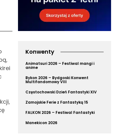
o
Konwenty
bą,
Animatsuri 2026 – Festiwal mangi i
irei
anime
c
Bykon 2026 – Bydgoski Konwent
Multifandomowy VIII
Częstochowski Dzień Fantastyki XIV
cji,
Zamojskie Ferie z Fantastyką 15
kę
FALKON 2026 – Festiwal Fantastyki
Manekicon 2026