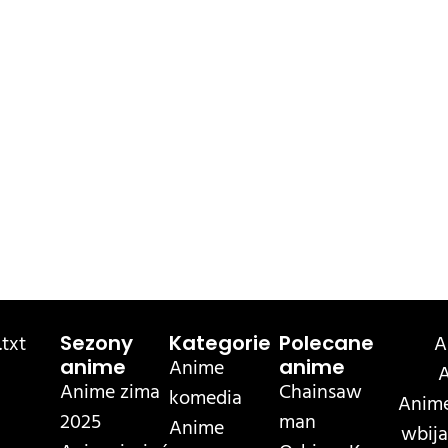
txt
A
Sezony
Kategorie
Polecane
Anime
anime
anime
A
Anime zima
Chainsaw
komedia
Anime
2025
man
Anime
wbija