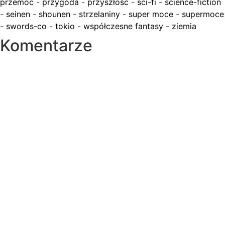
przemoc
-
przygoda
-
przyszłość
-
sci-fi
-
science-fiction
-
seinen
-
shounen
-
strzelaniny
-
super moce
-
supermoce
-
swords-co
-
tokio
-
współczesne fantasy
-
ziemia
Komentarze