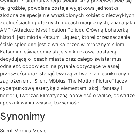
wymiaru z alternatywnego świata. Aby przeciwstawić się
tej groźbie, powołana zostaje wyjątkowa jednostka
złożona ze specjalnie wyszkolonych kobiet o niezwykłych
zdolnościach i potężnych mocach magicznych, znana jako
AMP (Attacked Mystification Police). Główną bohaterką
historii jest młoda Katsumi Liqueur, której przeznaczenie
ściśle splecione jest z walką przeciw mrocznym siłom.
Katsumi nieświadomie staje się kluczową postacią
decydującą o losach miasta oraz całego świata; musi
odnaleźć odpowiedzi na pytania dotyczące własnej
przeszłości oraz stanąć twarzą w twarz z nieuniknionym
zagrożeniem. „Silent Möbius: The Motion Picture” łączy
cyberpunkową estetykę z elementami akcji, fantasy i
horroru, tworząc klimatyczną opowieść o walce, odwadze
i poszukiwaniu własnej tożsamości.
Synonimy
Silent Mobius Movie,