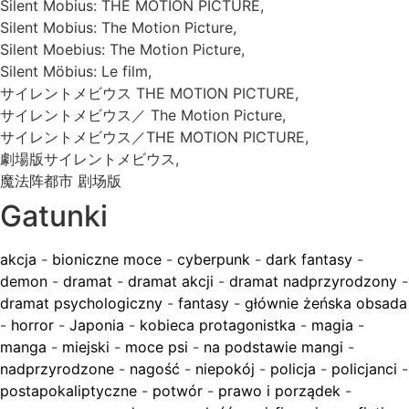
Silent Mobius: THE MOTION PICTURE,
Silent Mobius: The Motion Picture,
Silent Moebius: The Motion Picture,
Silent Möbius: Le film,
サイレントメビウス THE MOTION PICTURE,
サイレントメビウス／ The Motion Picture,
サイレントメビウス／THE MOTION PICTURE,
劇場版サイレントメビウス,
魔法阵都市 剧场版
Gatunki
akcja
-
bioniczne moce
-
cyberpunk
-
dark fantasy
-
demon
-
dramat
-
dramat akcji
-
dramat nadprzyrodzony
-
dramat psychologiczny
-
fantasy
-
głównie żeńska obsada
-
horror
-
Japonia
-
kobieca protagonistka
-
magia
-
manga
-
miejski
-
moce psi
-
na podstawie mangi
-
nadprzyrodzone
-
nagość
-
niepokój
-
policja
-
policjanci
-
postapokaliptyczne
-
potwór
-
prawo i porządek
-