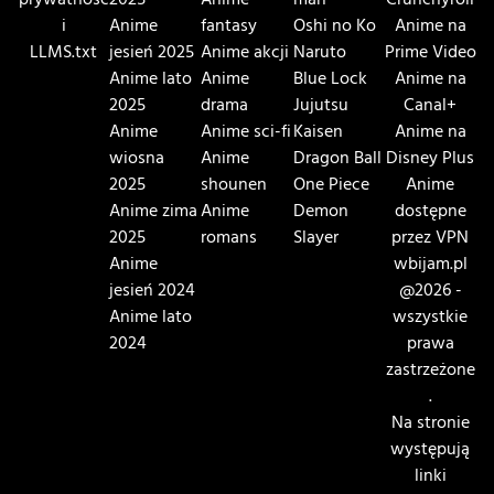
prywatnośc
2025
Anime
man
Crunchyroll
i
Anime
fantasy
Oshi no Ko
Anime na
LLMS.txt
jesień 2025
Anime akcji
Naruto
Prime Video
Anime lato
Anime
Blue Lock
Anime na
2025
drama
Jujutsu
Canal+
Anime
Anime sci-fi
Kaisen
Anime na
wiosna
Anime
Dragon Ball
Disney Plus
2025
shounen
One Piece
Anime
Anime zima
Anime
Demon
dostępne
2025
romans
Slayer
przez VPN
Anime
wbijam.pl
jesień 2024
@2026 -
Anime lato
wszystkie
2024
prawa
zastrzeżone
.
Na stronie
występują
linki