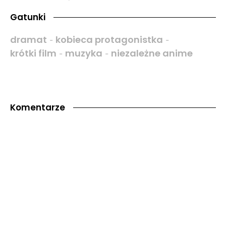
Gatunki
dramat
kobieca protagonistka
-
-
krótki film
muzyka
niezależne anime
-
-
Komentarze