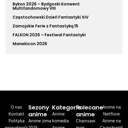
Bykon 2026 – Bydgoski Konwent
Multifandomowy VIII
Częstochowski Dzień Fantastyki XIV
Zamojskie Ferie z Fantastyką 15
FALKON 2026 – Festiwal Fantastyki
Manekicon 2026
O nas
Sezony
Kategorie
Polecane
Anime na
Kontakt
anime
Anime
anime
Netflixie
Polityka
Anime zima
komedia
Chainsaw
Anime na