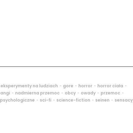
-
-
-
-
-
eksperymenty na ludziach
gore
horror
horror ciała
-
-
-
-
-
mangi
nadmierna przemoc
obcy
owady
przemoc
-
-
-
-
psychologiczne
sci-fi
science-fiction
seinen
sensacy