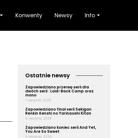
 ⏷
Konwenty
Newsy
Info ⏷
Ostatnie newsy
Zapowiedziano przerwę serii dla
dwóch serii : Laid-Back Camp oraz
mono
7 sierpnia, 2026
Zapowiedziano finał serii Sekigan
Renkin Kenshi no Yarinaoshi Kitan
6 sierpnia, 2026
Zapowiedziano koniec serii And Yet,
You Are So Sweet
6 sierpnia, 2026