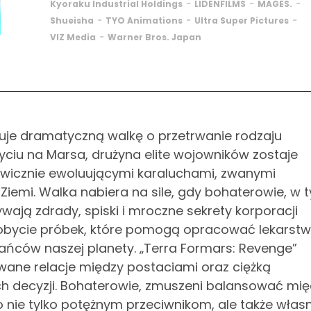
-
-
-
Kyoraku Industrial Holdings
LIDENFILMS
MAGES.
-
-
-
Shueisha
TYO Animations
Ultra Super Pictures
-
VIZ Media
Warner Bros. Japan
uje dramatyczną walkę o przetrwanie rodzaju
yciu na Marsa, drużyna elite wojowników zostaje
awicznie ewoluującymi karaluchami, zwanymi
 Ziemi. Walka nabiera na sile, gdy bohaterowie, w 
wają zdrady, spiski i mroczne sekrety korporacji
zdobycie próbek, które pomogą opracować lekarst
kańców naszej planety. „Terra Formars: Revenge”
owane relacje między postaciami oraz ciężką
ch decyzji. Bohaterowie, zmuszeni balansować mi
 nie tylko potężnym przeciwnikom, ale także wła