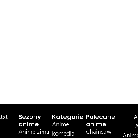
txt
A
Sezony
Kategorie
Polecane
Anime
anime
anime
A
Anime zima
Chainsaw
komedia
Anime