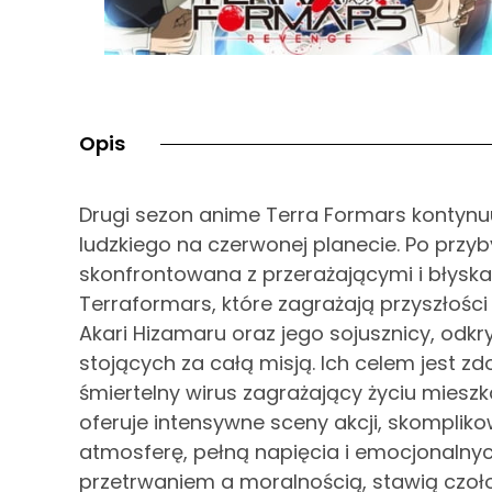
Opis
Drugi sezon anime Terra Formars kontynu
ludzkiego na czerwonej planecie. Po przyb
skonfrontowana z przerażającymi i błysk
Terraformars, które zagrażają przyszłości
Akari Hizamaru oraz jego sojusznicy, odkry
stojących za całą misją. Ich celem jest 
śmiertelny wirus zagrażający życiu miesz
oferuje intensywne sceny akcji, skomplik
atmosferę, pełną napięcia i emocjonalny
przetrwaniem a moralnością, stawią czoło