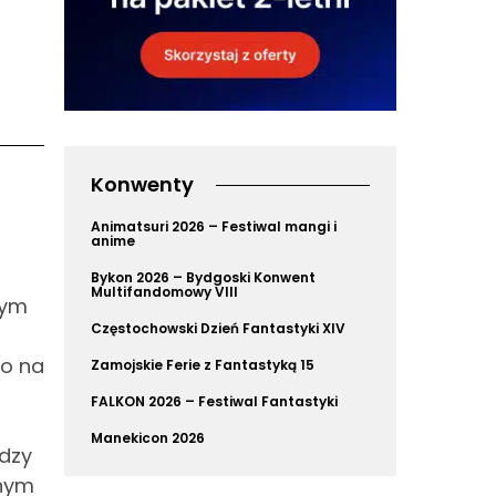
Konwenty
Animatsuri 2026 – Festiwal mangi i
anime
Bykon 2026 – Bydgoski Konwent
Multifandomowy VIII
tym
Częstochowski Dzień Fantastyki XIV
wo na
Zamojskie Ferie z Fantastyką 15
FALKON 2026 – Festiwal Fantastyki
Manekicon 2026
ędzy
snym