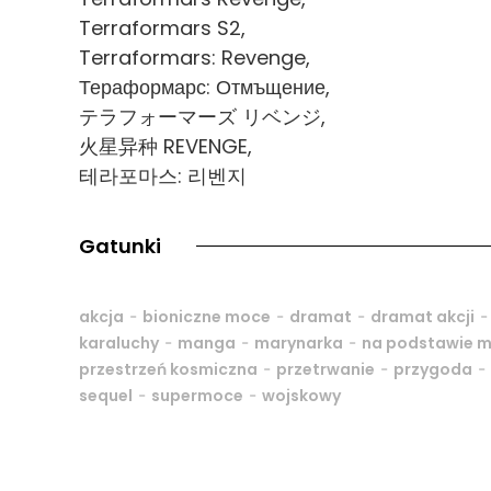
Terraformars S2,
Terraformars: Revenge,
Тераформарс: Отмъщение,
テラフォーマーズ リベンジ,
火星异种 REVENGE,
테라포마스: 리벤지
Gatunki
-
-
-
akcja
bioniczne moce
dramat
dramat akcji
-
-
-
karaluchy
manga
marynarka
na podstawie 
-
-
-
przestrzeń kosmiczna
przetrwanie
przygoda
-
-
sequel
supermoce
wojskowy