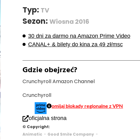
Typ:
TV
Sezon:
Wiosna 2016
30 dni za darmo na Amazon Prime Video
CANAL+ & bilety do kina za 49 zł/msc
Gdzie obejrzeć?
Crunchyroll Amazon Channel
Crunchyroll
omijaj blokady regionalne z VPN
oficjalna strona
© Copyright:
-
-
Animatic
Good Smile Company