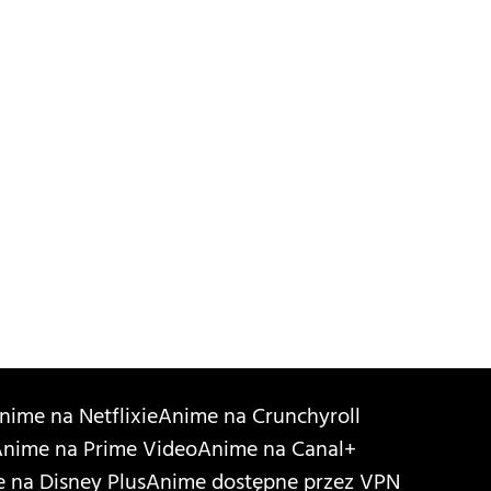
nime na Netflixie
Anime na Crunchyroll
nime na Prime Video
Anime na Canal+
 na Disney Plus
Anime dostępne przez VPN