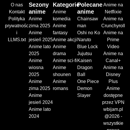
Sezony
Kategorie
Polecane
O nas
Anime na
anime
anime
Kontakt
Anime
Netflixie
Polityka
Anime
komedia
Chainsaw
Anime na
prywatnośc
zima 2025
Anime
man
Crunchyroll
i
Anime
fantasy
Oshi no Ko
Anime na
LLMS.txt
jesień 2025
Anime akcji
Naruto
Prime
Anime lato
Anime
Blue Lock
Video
2025
drama
Jujutsu
Anime na
Anime
Anime sci-fi
Kaisen
Canal+
wiosna
Anime
Dragon
Anime na
2025
shounen
Ball
Disney
Anime
Anime
One Piece
Plus
zima 2025
romans
Demon
Anime
Anime
Slayer
dostępne
jesień 2024
przez VPN
Anime lato
wbijam.pl
2024
@2026 -
wszystkie