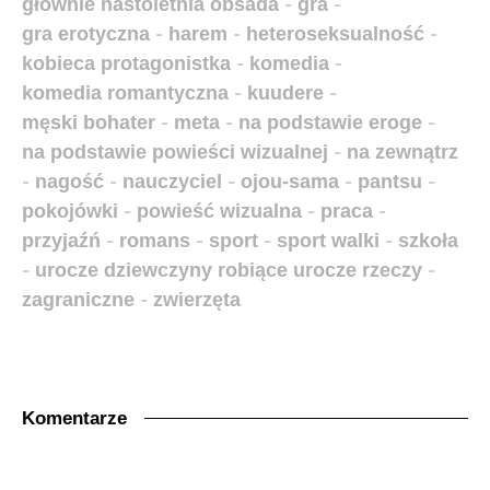
głównie nastoletnia obsada
-
gra
-
gra erotyczna
-
harem
-
heteroseksualność
-
kobieca protagonistka
-
komedia
-
komedia romantyczna
-
kuudere
-
męski bohater
-
meta
-
na podstawie eroge
-
na podstawie powieści wizualnej
-
na zewnątrz
-
nagość
-
nauczyciel
-
ojou-sama
-
pantsu
-
pokojówki
-
powieść wizualna
-
praca
-
przyjaźń
-
romans
-
sport
-
sport walki
-
szkoła
-
urocze dziewczyny robiące urocze rzeczy
-
zagraniczne
-
zwierzęta
Komentarze