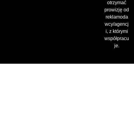
otrzymać
prowizję od
reklamoda
wcy/agencj
i, z którymi
współpracu
je.
Gdzie oglądać? (beta)
Pamiętaj, że możesz użyć
VPN i ominąć blokadę
regionalną!
*Polecana promocja na
VPN