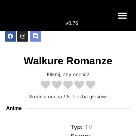
v0.76
Live odcinki
Najlepsze anime 
Walkure Romanze
Kliknij, aby ocenić!
Średnia ocena
/ 5. Liczba głosów:
Anime
Typ:
TV
Sezon: