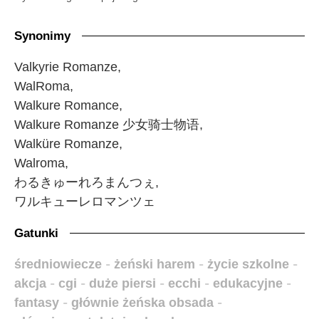
Synonimy
Valkyrie Romanze,
WalRoma,
Walkure Romance,
Walkure Romanze 少女骑士物语,
Walküre Romanze,
Walroma,
わるきゅーれろまんつぇ,
ワルキューレロマンツェ
Gatunki
średniowiecze
-
żeński harem
-
życie szkolne
-
akcja
-
cgi
-
duże piersi
-
ecchi
-
edukacyjne
-
fantasy
-
głównie żeńska obsada
-