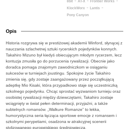
-
-
-
8bit
AT-X
Frontier Works
-
-
KlockWorx
Lantis
Pony Canyon
Opis
Historia rozgrywa się w prestiżowej akademii Winford, słynącej z
nauczania szlachetnej sztuki rycerskich pojedynków konnych.
Takahiro Mizuno był kiedyś obiecującym młodym rycerzem, lecz
kontuzja zmusiła go do porzucenia rywalizacji. Obecnie jako
doradca pomaga znajomym zawodniczkom w osiąganiu
sukcesów w turniejach joustingu. Spokojne życie Takahiro
zmienia się, gdy zostaje zaangażowany przez początkującą
adeptkę Mio Kisaki, która przypadkowo staje się uczestniczką
szkolnego pojedynku. Chcąc sprostać wyzwaniom turnieju oraz
osobistej rywalizacji między dziewczętami, Takahiro zostaje
wciągnięty w świat pełen determinacji, przyjaźni, a także
subtelnych romansów. „Walkure Romanze” to lekka,
humorystyczna seria łącząca sportowe emocje z romansem i
szkolnymi perypetiami, osadzona w atrakcyjnej scenerii
stylizowanego europejskiego średniowiecza.