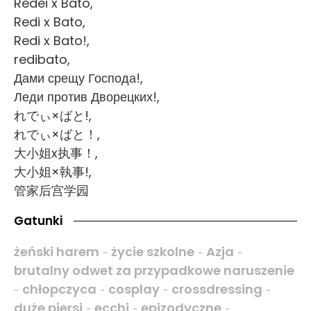
Redei x Bato,
Redi x Bato,
Redi x Bato!,
redibato,
Дами срещу Господа!,
Леди против Дворецких!,
れでぃ×ばと!,
れでぃ×ばと！,
大小姐x执事！,
大小姐×執事!,
管家后宫学园
Gatunki
żeński harem
życie szkolne
Azja
-
-
-
brutalny odwet za przypadkowe naruszenie
chłopczyca
cosplay
crossdressing
-
-
-
-
duże piersi
ecchi
epizodyczne
-
-
-