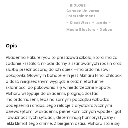
-
-
BIGLOBE
Geneon Universal
Entertainment
-
-
-
KlockWorx
Lantis
-
Media Blasters
Xebec
Opis
Akademia Hakureiryou to prestiżowa szkoła, która ma za
zadanie kształcić młode damy z szanowanych rodzin oraz
służbę przeznaczoną do ich opieki—majordomusów i
pokojówki. Głównym bohaterem jest Akiharu Hino, chłopak
o dość niegrzecznym wyglądzie oraz niefortunnej
skłonności do pakowania się w niedorzeczne kłopoty.
Akiharu wstępuje do akademii, pragnąc zostać
majordomusem, lecz na samym początku wzbudza
podejrzenia i chaos. Jego relacje z arystokratycznymi
dziewczętami w akademii, pełne komicznych wpadek, gaf
i dwuznacznych sytuacji, determinują humorystyczny i
lekki klimat tego anime. Z biegiem czasu Akiharu staje się