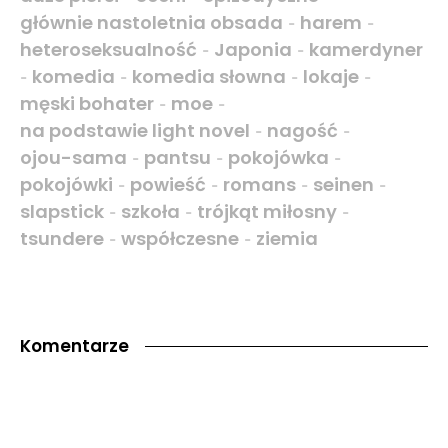
głównie nastoletnia obsada
harem
-
-
heteroseksualność
Japonia
kamerdyner
-
-
komedia
komedia słowna
lokaje
-
-
-
-
męski bohater
moe
-
-
na podstawie light novel
nagość
-
-
ojou-sama
pantsu
pokojówka
-
-
-
pokojówki
powieść
romans
seinen
-
-
-
-
slapstick
szkoła
trójkąt miłosny
-
-
-
tsundere
współczesne
ziemia
-
-
Komentarze