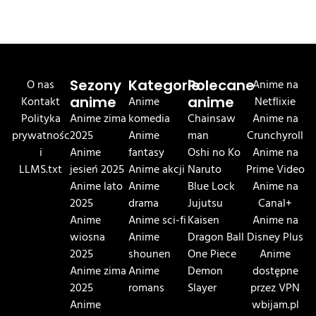
O nas
Sezony
Kategorie
Polecane
Anime na
Kontakt
anime
Anime
anime
Netflixie
Polityka
Anime zima
komedia
Chainsaw
Anime na
prywatnośc
2025
Anime
man
Crunchyroll
i
Anime
fantasy
Oshi no Ko
Anime na
LLMS.txt
jesień 2025
Anime akcji
Naruto
Prime Video
Anime lato
Anime
Blue Lock
Anime na
2025
drama
Jujutsu
Canal+
Anime
Anime sci-fi
Kaisen
Anime na
wiosna
Anime
Dragon Ball
Disney Plus
2025
shounen
One Piece
Anime
Anime zima
Anime
Demon
dostępne
2025
romans
Slayer
przez VPN
Anime
wbijam.pl