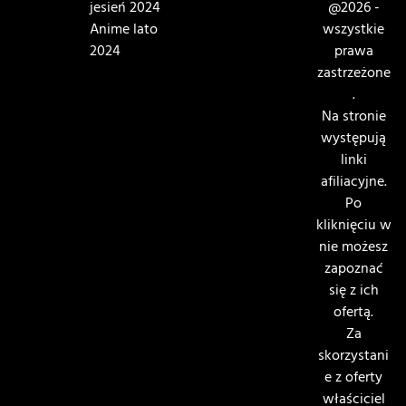
jesień 2024
@2026 -
Anime lato
wszystkie
2024
prawa
zastrzeżone
.
Na stronie
występują
linki
afiliacyjne.
Po
kliknięciu w
nie możesz
zapoznać
się z ich
ofertą.
Za
skorzystani
e z oferty
właściciel