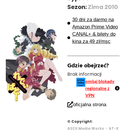
Sezon:
Zima 2010
30 dni za darmo na
Amazon Prime Video
CANAL+ & bilety do
kina za 49 zł/msc
Gdzie obejrzeć?
Brak informacji
omijaj blokady
regionalne z
VPN
oficjalna strona
© Copyright:
-
ASCII Media Works
AT-X