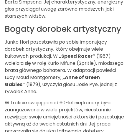
Barta Simpsona. Jej charakterystyczny, energiczny
głos przyciągał uwagę zarówno młodszych, jak i
starszych widzów.
Bogaty dorobek artystyczny
Junko Hori pozostawiła po sobie imponujący
dorobek artystyczny, który obejmuje wiele
kultowych produkcji. W
„Speed Racer”
(1967)
wcielała się w rolę Kurio Mifune (Spritle), młodszego
brata głównego bohatera. W adaptacji powieści
Lucy Maud Montgomery,
„Anne of Green
Gables”
(1979), użyczyła głosu Josie Pye, jednej z
rywalek Anne.
W trakcie swojej ponad 60-letniej kariery była
zaangażowana w wiele projektów, nieustannie
rozwijając swoje umiejętności aktorskie i pozostając
aktywną aż do swoich ostatnich dni. Jej praca
przyczyniła się do ukształtowania złotej ery