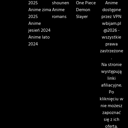
2025
shounen
One Piece
Anime
Anime zima
Anime
Demon
dostępne
2025
romans
Slayer
przez VPN
Anime
wbijam.pl
jesień 2024
@2026 -
Anime lato
wszystkie
2024
prawa
zastrzeżone
.
Na stronie
występują
linki
afiliacyjne.
Po
kliknięciu w
nie możesz
zapoznać
się z ich
ofertą.