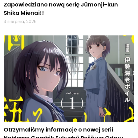
Zapowiedziano nową serię Jūmonji-kun
Shika Mienai!!
3 sierpnia, 2026
Otrzymaliśmy informacje o nowej serii
Noblesse Gambit: Fukushū Reijō wa Odoru,