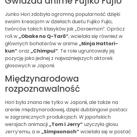
Gwiazda anime Fujiko Fujio
Junko Hori zdobyła ogromną popularność dzięki
swoim kreacjom w dziełach duetu Fujiko Fujio,
twórców takich klasyków jak „Doraemon”. Oprócz
roli w
„Obake no Q-Tarō”
, wcielała się również w
głównych bohaterów w anime
„Ninja Hattori-
kun”
oraz
„Chimpui”
. Te role ugruntowały jej
pozycję jako jednej z najważniejszych aktorek
głosowych w Japonii.
Międzynarodowa
rozpoznawalność
Hori była znana nie tylko w Japonii, ale także na
arenie międzynarodowej, dzięki dubbingowi postaci
w zagranicznych produkcjach. W japońskich
wersjach animacji
„Tom i Jerry”
użyczyła głosu
Jerry’emu, a w
„Simpsonach”
wcielała się w postać