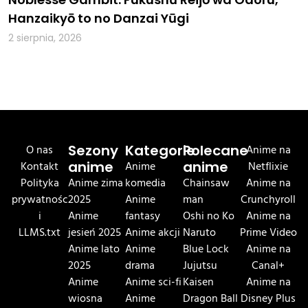
Hanzaikyō to no Danzai Yūgi
2 sierpnia, 2026
O nas
Sezony
Kategorie
Polecane
Anime na
Kontakt
anime
Anime
anime
Netflixie
Polityka
Anime zima
komedia
Chainsaw
Anime na
prywatnośc
2025
Anime
man
Crunchyroll
i
Anime
fantasy
Oshi no Ko
Anime na
LLMS.txt
jesień 2025
Anime akcji
Naruto
Prime Video
Anime lato
Anime
Blue Lock
Anime na
2025
drama
Jujutsu
Canal+
Anime
Anime sci-fi
Kaisen
Anime na
wiosna
Anime
Dragon Ball
Disney Plus