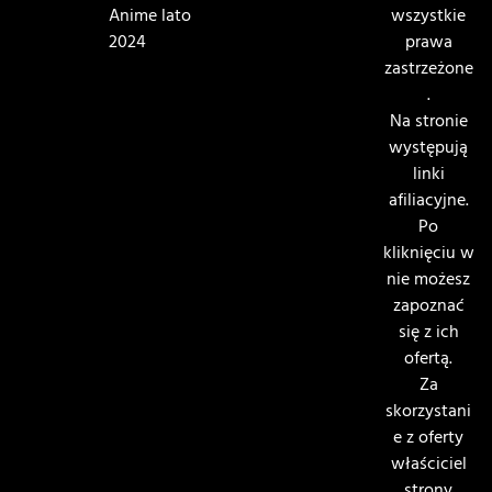
Anime lato
wszystkie
2024
prawa
zastrzeżone
.
Na stronie
występują
linki
afiliacyjne.
Po
kliknięciu w
nie możesz
zapoznać
się z ich
ofertą.
Za
skorzystani
e z oferty
właściciel