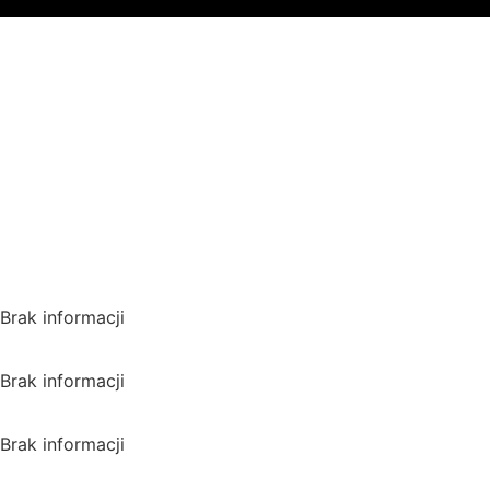
Gdzie oglądać? (beta)
Pamiętaj, że możesz użyć
VPN i ominąć blokadę
regionalną!
*Polecana promocja na
VPN
Polska
Brak informacji
USA
Brak informacji
Wielka Brytania
Brak informacji
Kanada