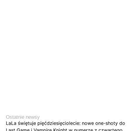
Ostatnie newsy
LaLa świętuje pięćdziesięciolecie: nowe one-shoty do
Last Game i Vampire Knight w numerze z czwartego