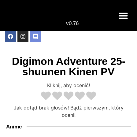
v0.76
Live odcinki
Najlepsze anime 
Digimon Adventure 25-
shuunen Kinen PV
Kliknij, aby ocenić!
Jak dotąd brak głosów! Bądź pierwszym, który
oceni!
Anime