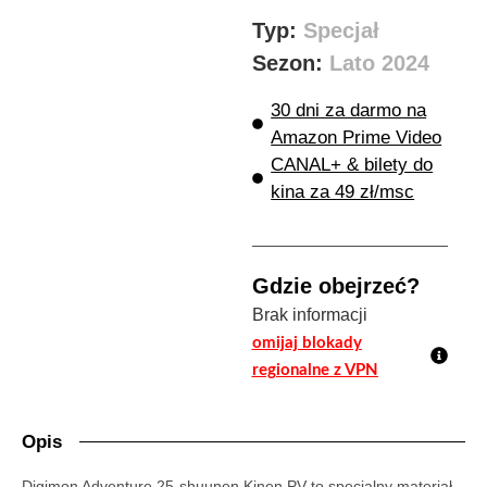
Typ:
Specjał
Sezon:
Lato 2024
30 dni za darmo na
Amazon Prime Video
CANAL+ & bilety do
kina za 49 zł/msc
Gdzie obejrzeć?
Brak informacji
omijaj blokady
regionalne z VPN
Opis
Digimon Adventure 25-shuunen Kinen PV to specjalny materiał