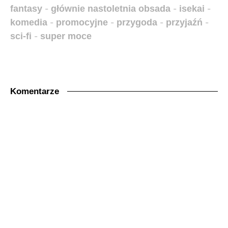
fantasy
-
głównie nastoletnia obsada
-
isekai
-
komedia
-
promocyjne
-
przygoda
-
przyjaźń
-
sci-fi
-
super moce
Komentarze