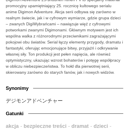
promocyjny upamiętniający 25. rocznicę kultowego serialu
anime Digimon Adventure. Akcja serii odbywa się zarówno w
realnym świecie, jak i w cyfrowym wymiarze, gdzie grupa dzieci
– zwanych DigiWybrańcami – nawiązuje więź z cyfrowymi
potworkami zwanymi Digimonami. Głównym motywem jest ich
wspólna walka z różnorodnymi przeciwnikami zagrażającymi
pokojowi obu światów. Serial łączy elementy przygody, dramatu i
fantastyki, oferując emocjonujące bitwy, przyjaźń i odkrywanie
własnej siły. Ton produkcji jest pełen napięcia, ale również
optymistyczny, ukazując wzrost bohaterów i potęgę współpracy
w obliczu niebezpieczeństwa. To hołd dla pierwotnej serii,
skierowany zarówno do starych fanów, jak i nowych widzów.
Synonimy
デジモンアドベンチャー
Gatunki
akcja
-
bezpieczne treści
-
dramat
-
dzieci
-