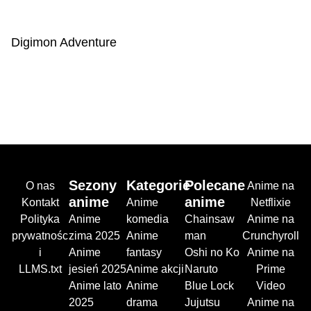
Digimon Adventure
Sezony
Kategorie
Polecane
O nas
Anime na
anime
anime
Kontakt
Anime
Netflixie
Polityka
Anime
komedia
Chainsaw
Anime na
prywatnośc
zima 2025
Anime
man
Crunchyroll
i
Anime
fantasy
Oshi no Ko
Anime na
LLMS.txt
jesień 2025
Anime akcji
Naruto
Prime
Anime lato
Anime
Blue Lock
Video
2025
drama
Jujutsu
Anime na