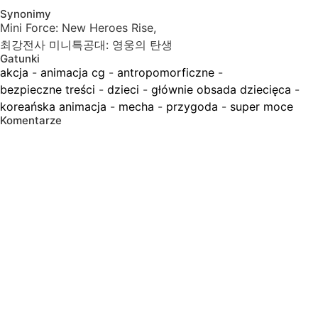
Synonimy
Mini Force: New Heroes Rise,
최강전사 미니특공대: 영웅의 탄생
Gatunki
akcja
-
animacja cg
-
antropomorficzne
-
bezpieczne treści
-
dzieci
-
głównie obsada dziecięca
-
koreańska animacja
-
mecha
-
przygoda
-
super moce
Komentarze