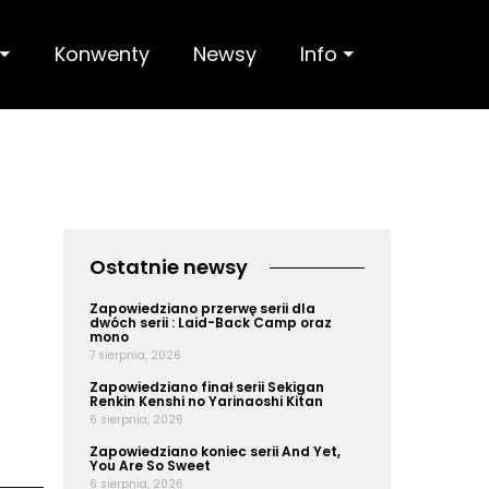
 ⏷
Konwenty
Newsy
Info ⏷
Ostatnie newsy
Zapowiedziano przerwę serii dla
dwóch serii : Laid-Back Camp oraz
mono
7 sierpnia, 2026
Zapowiedziano finał serii Sekigan
Renkin Kenshi no Yarinaoshi Kitan
6 sierpnia, 2026
Zapowiedziano koniec serii And Yet,
You Are So Sweet
6 sierpnia, 2026