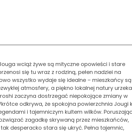
ouga wciąż żywe są mityczne opowieści i stare
przenosi się tu wraz z rodziną, pełen nadziei na
owo wszystko wydaje się idealne – mieszkańcy są
ezwykłej atmosfery, a piękno lokalnej natury urzek
iroshi zaczyna dostrzegać niepokojące zmiany w
ótce odkrywa, że spokojna powierzchnia Jougi k
gendami i tajemniczym kultem wilków. Poruszając
i rozwiązać zagadkę skrywaną przez mieszkańców,
 tak desperacko stara się ukryć. Pełna tajemnic,