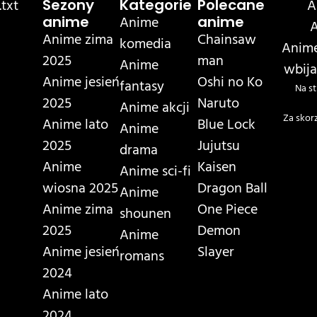
txt
A
Sezony
Kategorie
Polecane
Anime
anime
anime
A
Anime zima
Chainsaw
komedia
Anime
2025
man
Anime
wbija
Anime jesień
Oshi no Ko
fantasy
Na st
2025
Naruto
Anime akcji
Za skor
Anime lato
Blue Lock
Anime
2025
Jujutsu
drama
Anime
Kaisen
Anime sci-fi
wiosna 2025
Dragon Ball
Anime
Anime zima
One Piece
shounen
2025
Demon
Anime
Anime jesień
Slayer
romans
2024
Anime lato