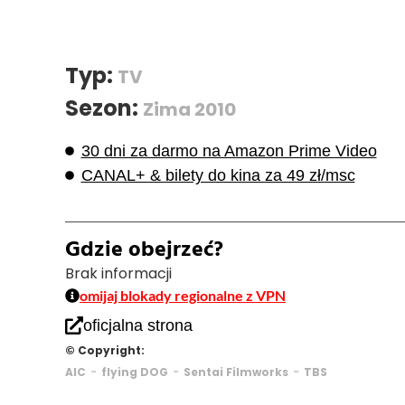
Typ:
TV
Sezon:
Zima 2010
30 dni za darmo na Amazon Prime Video
CANAL+ & bilety do kina za 49 zł/msc
Gdzie obejrzeć?
Brak informacji
omijaj blokady regionalne z VPN
oficjalna strona
© Copyright:
-
-
-
AIC
flying DOG
Sentai Filmworks
TBS