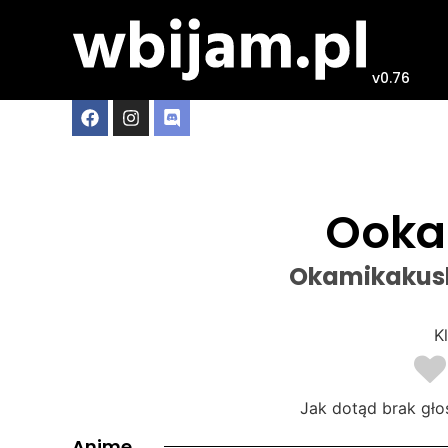
v0.76
Ooka
Okamikakush
Kl
Jak dotąd brak gło
Anime