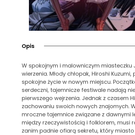
Opis
W spokojnym i malowniczym miasteczku J
wierzenia. Młody chłopak, Hiroshi Kuzumi, 
spokojne życie w nowym miejscu. Początk
serdeczni, tajemnicze festiwale nadają ni
pierwszego wejrzenia. Jednak z czasem H
zachowaniu swoich nowych znajomych. Wkr
mroczne tajemnice związane z dawnymi le
między rzeczywistością i folklorem, mus
zanim padnie ofiarą sekretu, który miasto