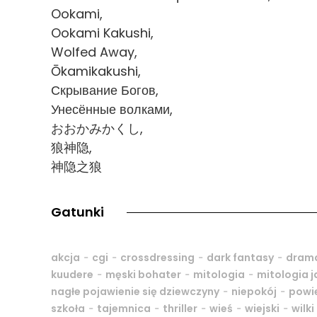
Ookami,
Ookami Kakushi,
Wolfed Away,
Ōkamikakushi,
Скрывание Богов,
Унесённые волками,
おおかみかくし,
狼神隐,
神隐之狼
Gatunki
-
-
-
-
akcja
cgi
crossdressing
dark fantasy
dram
-
-
-
kuudere
męski bohater
mitologia
mitologia 
-
-
nagłe pojawienie się dziewczyny
niepokój
powi
-
-
-
-
-
szkoła
tajemnica
thriller
wieś
wiejski
wilki