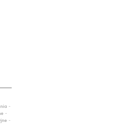
-
nia
-
ne
-
jne