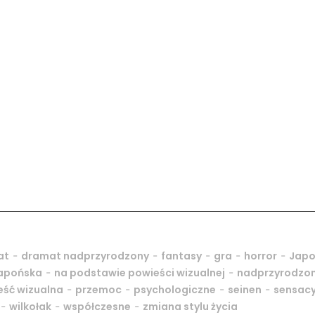
-
-
-
-
-
at
dramat nadprzyrodzony
fantasy
gra
horror
Japo
-
-
japońska
na podstawie powieści wizualnej
nadprzyrodzo
-
-
-
-
eść wizualna
przemoc
psychologiczne
seinen
sensacy
-
-
-
wilkołak
współczesne
zmiana stylu życia