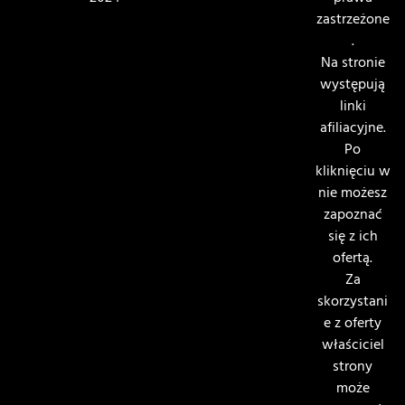
zastrzeżone
.
Na stronie
występują
linki
afiliacyjne.
Po
kliknięciu w
nie możesz
zapoznać
się z ich
ofertą.
Za
skorzystani
e z oferty
właściciel
strony
może