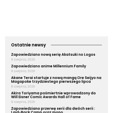
Ostatnie newsy
Zapowiedziano nową serię Akatsuki no Logos
8 sierpnia, 2026
Zapowiedziano anime Millennium Family
8 sierpnia, 2026
Akane Terai startuje z nową mangą Ore Seijyo na
Magapoke trzydziestego pierwszego lipca
8 sierpnia, 2026
Akira Toriyama pośmiertnie wprowadzony do
Will Eisner Comic Awards Hall of Fame
8 sierpnia, 2026
Zapowiedziano przerwę serii dla dwóch serii :
Laid-Back Camp oraz mono