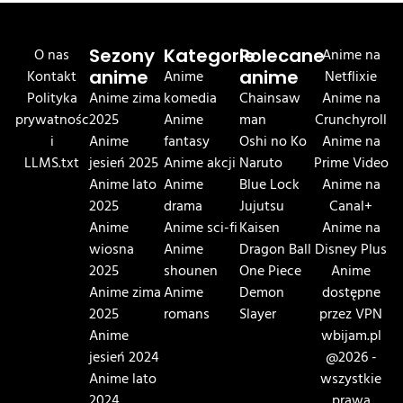
O nas
Sezony
Kategorie
Polecane
Anime na
Kontakt
anime
Anime
anime
Netflixie
Polityka
Anime zima
komedia
Chainsaw
Anime na
prywatnośc
2025
Anime
man
Crunchyroll
i
Anime
fantasy
Oshi no Ko
Anime na
LLMS.txt
jesień 2025
Anime akcji
Naruto
Prime Video
Anime lato
Anime
Blue Lock
Anime na
2025
drama
Jujutsu
Canal+
Anime
Anime sci-fi
Kaisen
Anime na
wiosna
Anime
Dragon Ball
Disney Plus
2025
shounen
One Piece
Anime
Anime zima
Anime
Demon
dostępne
2025
romans
Slayer
przez VPN
Anime
wbijam.pl
jesień 2024
@2026 -
Anime lato
wszystkie
2024
prawa