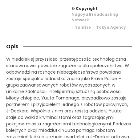
© Copyright:
Nagoya Broadcasting
Network
-
-
Sunrise
Tokyu Agency
Opis
W niedalekiej przyszłości przestępczość technologiczna
stanowi nowe, poważne zagrożenie dla społeczeństwa. W
odpowiedzi na rosnące niebezpieczeństwo powołana
zostaje specjalna jednostka znana jako Brave Police –
grupa zaawansowanych robotów wyposażonych w
unikalne zdolności i inteligentną sztuczną osobowość.
Młody chłopiec, Yuuta Tomonaga, przypadkowo zostaje
partnerem i przyjacielem jednego z robotów policyjnych,
J-Deckera. Wspólnie z nim oraz resztą oddziału Yuuta
staje do walki z kryminalistami oraz zagrażającymi
pokojowi miasta zagrożeniami technologicznymi. Podczas
kolejnych akcji młodziutki Yuuta pomaga robotom
zrozumieć ludzkie uczucia i wartości, a J-Decker odkrywa