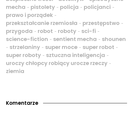
mecha
pistolety
policja
policjanci
-
-
-
-
prawo i porządek
-
przekształcanie rzemiosła
przestępstwo
-
-
przygoda
robot
roboty
sci-fi
-
-
-
-
science-fiction
sentient mecha
shounen
-
-
strzelaniny
super moce
super robot
-
-
-
-
super roboty
sztuczna inteligencja
-
-
uroczy chłopcy robiący urocze rzeczy
-
ziemia
Komentarze