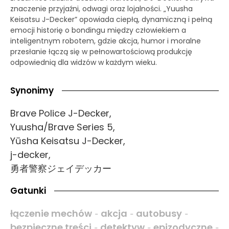
znaczenie przyjaźni, odwagi oraz lojalności. „Yuusha
Keisatsu J-Decker” opowiada ciepłą, dynamiczną i pełną
emocji historię o bondingu między człowiekiem a
inteligentnym robotem, gdzie akcja, humor i moralne
przesłanie łączą się w pełnowartościową produkcję
odpowiednią dla widzów w każdym wieku.
Synonimy
Brave Police J-Decker,
Yuusha/Brave Series 5,
Yūsha Keisatsu J-Decker,
j-decker,
勇者警察ジェイデッカー
Gatunki
łączenie mechów
akcja
autobusy
-
-
-
bezpieczne treści
detektyw
epizodyczne
-
-
-